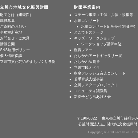
立川市地域文化振興財団
財団事業案内
財団とは（組織図）
ステージ事業（主催・共催・後援等）
職員募集
水曜コンサート
ご寄附のお願い
水曜コンサート応募受付(停止中)
事務室所在地
どこでもステージ
お問合せ・ご意見
キッズ・ワークショップ
情報公開
ワークショップ講師申込
SNS運用ポリシー
鑑賞ツアー
個人情報保護
たちかわアートギャラリー展
立川市文化芸術のまちづくり条例
たちかわ演劇祭
立川市民オペラ
多摩フレッシュ音楽コンサート
若手育成支援事業
立川シアタープロジェクト
コミュニティ奨励賞
新春子ども凧あげ大会
〒190-0022 東京都立川市錦町3-3-
公益財団法人立川市地域文化振興財
Copyright(C) 2013 Tachikawa Commu