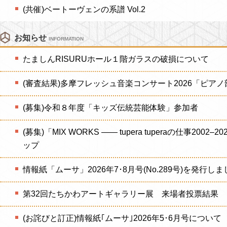
(共催)ベートーヴェンの系譜 Vol.2
お知らせ
INFORMATION
たましんRISURUホール１階ガラスの破損について
(審査結果)多摩フレッシュ音楽コンサート2026「ピアノ
(募集)令和８年度「キッズ伝統芸能体験」参加者
(募集)「MIX WORKS —— tupera tuperaの仕事20
ップ
情報紙「ムーサ」2026年7･8月号(No.289号)を発行しま
第32回たちかわアートギャラリー展 来場者投票結果
(お詫びと訂正)情報紙｢ムーサ｣2026年5･6月号について