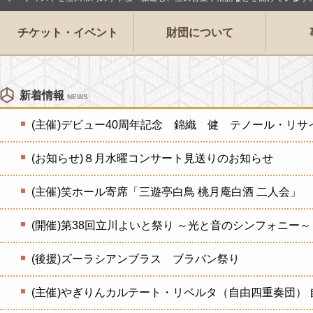
チケット・イベント
財団について
新着情報
NEWS
(主催)デビュー40周年記念 錦織 健 テノール・リサ
(お知らせ)８月水曜コンサート見送りのお知らせ
(主催)笑ホール寄席「三遊亭白鳥 桃月庵白酒 二人会」
(開催)第38回立川よいと祭り ～光と音のシンフォニー～
(後援)ズーラシアンブラス ブラバン祭り
(主催)やぎりんカルテート・リベルタ（自由四重奏団） 自