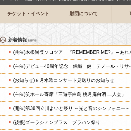
チケット・イベント
財団について
新着情報
NEWS
(共催)木根尚登ソロツアー『REMEMBER ME?』～あ
(主催)デビュー40周年記念 錦織 健 テノール・リサ
(お知らせ)８月水曜コンサート見送りのお知らせ
(主催)笑ホール寄席「三遊亭白鳥 桃月庵白酒 二人会」
(開催)第38回立川よいと祭り ～光と音のシンフォニー～
(後援)ズーラシアンブラス ブラバン祭り