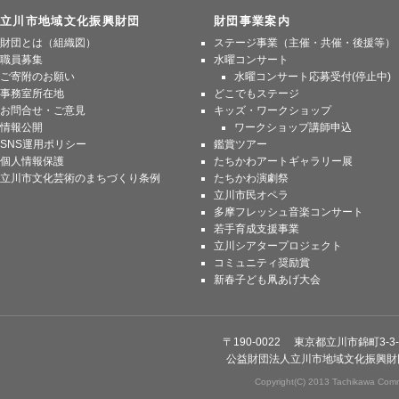
立川市地域文化振興財団
財団事業案内
財団とは（組織図）
ステージ事業（主催・共催・後援等）
職員募集
水曜コンサート
ご寄附のお願い
水曜コンサート応募受付(停止中)
事務室所在地
どこでもステージ
お問合せ・ご意見
キッズ・ワークショップ
情報公開
ワークショップ講師申込
SNS運用ポリシー
鑑賞ツアー
個人情報保護
たちかわアートギャラリー展
立川市文化芸術のまちづくり条例
たちかわ演劇祭
立川市民オペラ
多摩フレッシュ音楽コンサート
若手育成支援事業
立川シアタープロジェクト
コミュニティ奨励賞
新春子ども凧あげ大会
〒190-0022 東京都立川市錦町3-3-
公益財団法人立川市地域文化振興財
Copyright(C) 2013 Tachikawa Commu