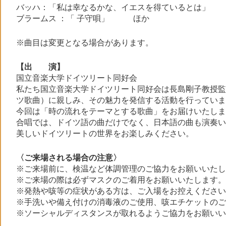
バッハ：「私は幸なるかな、イエスを得ているとは」
ブラームス ：「 子守唄」 ほか
※曲目は変更となる場合があります。
【出 演】
国立音楽大学ドイツリート同好会
私たち国立音楽大学ドイツリート同好会は長島剛子教授監
ツ歌曲）に親しみ、その魅力を発信する活動を行っていま
今回は「時の流れをテーマとする歌曲」をお届けいたしま
合唱では、ドイツ語の曲だけでなく、日本語の曲も演奏い
美しいドイツリートの世界をお楽しみください。
〈ご来場される場合の注意〉
※ご来場前に、検温など体調管理のご協力をお願いいたし
※ご来場の際は必ずマスクのご着用をお願いいたします。
※発熱や咳等の症状がある方は、ご入場をお控えください
※手洗いや備え付けの消毒液のご使用、咳エチケットのご
※ソーシャルディスタンスが取れるようご協力をお願いい