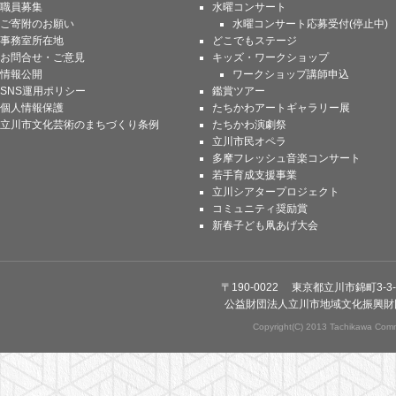
職員募集
水曜コンサート
ご寄附のお願い
水曜コンサート応募受付(停止中)
事務室所在地
どこでもステージ
お問合せ・ご意見
キッズ・ワークショップ
情報公開
ワークショップ講師申込
SNS運用ポリシー
鑑賞ツアー
個人情報保護
たちかわアートギャラリー展
立川市文化芸術のまちづくり条例
たちかわ演劇祭
立川市民オペラ
多摩フレッシュ音楽コンサート
若手育成支援事業
立川シアタープロジェクト
コミュニティ奨励賞
新春子ども凧あげ大会
〒190-0022 東京都立川市錦町3-3-
公益財団法人立川市地域文化振興財
Copyright(C) 2013 Tachikawa Commu